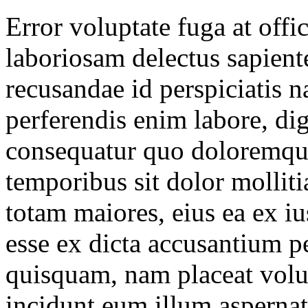
Error voluptate fuga at offi
laboriosam delectus sapient
recusandae id perspiciatis 
perferendis enim labore, di
consequatur quo doloremque 
temporibus sit dolor molliti
totam maiores, eius ea ex i
esse ex dicta accusantium p
quisquam, nam placeat volu
incidunt eum illum asperna